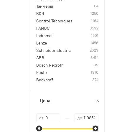
Таймеры
64
B&R
1250
Control Techniques
1164
FANUC
8592
Indramat
1501
Lenze
1456
Schneider Electric
2623
ABВ
3414
Bosch Rexroth
99
Festo
1910
Beckhoff
374
Цена
—
от
до