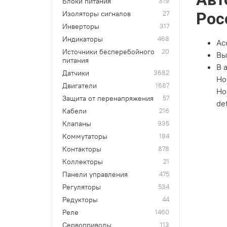
Блоки питания
319
Рос
Изоляторы сигналов
27
Инверторы
317
Индикаторы
468
Ас
Источники бесперебойного
20
Вы
питания
В 
Датчики
3682
Но
Двигатели
1687
Но
Защита от перенапряжения
57
de
Кабели
216
Клапаны
935
Коммутаторы
184
Контакторы
878
Коллекторы
21
Панели управления
475
Регуляторы
534
Редукторы
44
Реле
1460
Сервоприводы
113