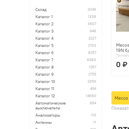
Склад
2046
Каталог 1
1338
Каталог 2
3607
Каталог 3
948
Каталог 4
2227
Mecos
Каталог 5
2163
19N б
Каталог 6
8257
Произво
Каталог 7
6983
0 ₽
Каталог 8
1287
Каталог 9
2755
Каталог 10
2350
Каталог 11
454
Каталог 12
14660
Mecos
Автоматические
984
Показат
выключатели
Анализаторы
110
Антенны
11
Авт