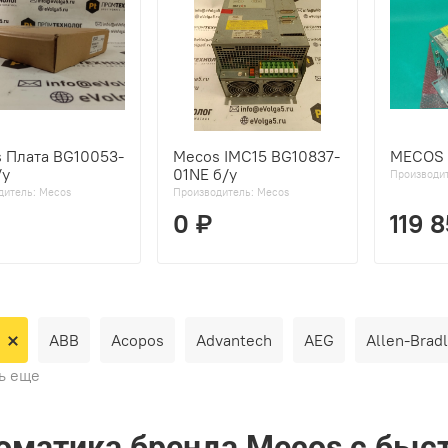
 Плата BG10053-
Mecos IMC15 BG10837-
MECOS 
/у
01NE б/у
Производи
дитель:
Mecos
Производитель:
Mecos
0 ₽
119 
ABB
Acopos
Advantech
AEG
Allen-Brad
ь еще
оматика бренда Mecos с быст