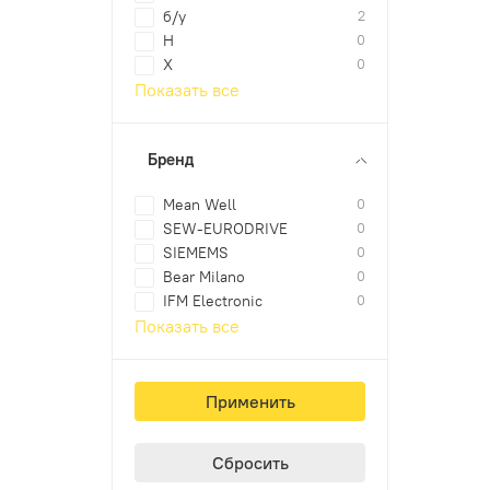
б/у
2
Н
0
Х
0
Показать все
Бренд
Mean Well
0
SEW-EURODRIVE
0
SIEMEMS
0
Bear Milano
0
IFM Electronic
0
Показать все
Применить
Сбросить