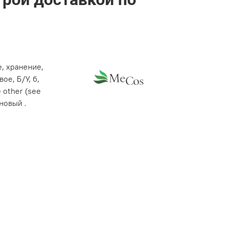
е, хранение,
ое, Б/У, б,
е other (see
 новый .