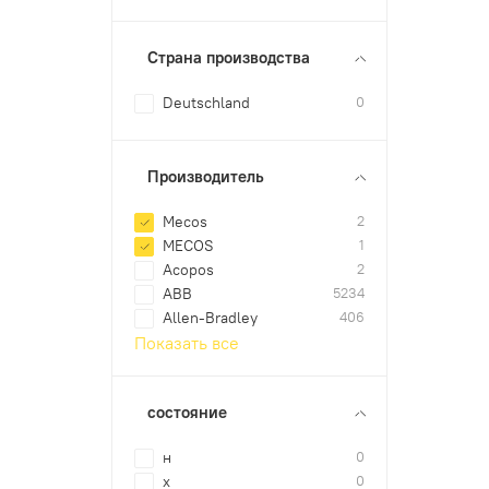
Страна производства
Deutschland
0
Производитель
Mecos
2
MECOS
1
Acopos
2
ABB
5234
Allen-Bradley
406
Показать все
состояние
н
0
х
0