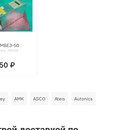
MBE3-50
тель:
MECOS
850 ₽
ley
AMK
ASCO
Ateis
Autonics
рой доставкой по