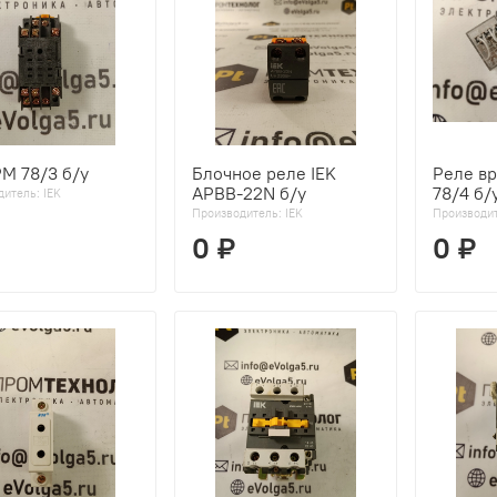
PM 78/3 б/у
Блочное реле IEK
Реле в
APBB-22N б/у
78/4 б/
дитель:
IEK
Производитель:
IEK
Производи
0 ₽
0 ₽