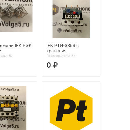
ремени IEK РЭК
IEK РТИ-3353 с
у
хранения
тель:
IEK
Производитель:
IEK
0 ₽