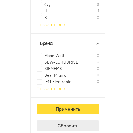
б/у
8
Н
1
Х
0
Показать все
Бренд
Mean Well
0
SEW-EURODRIVE
0
SIEMEMS
0
Bear Milano
0
IFM Electronic
0
Показать все
Применить
Сбросить