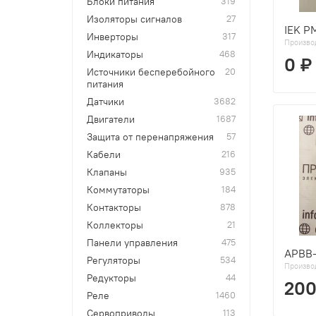
Блоки питания
319
Изоляторы сигналов
27
IEK Р
Инверторы
317
Произво
Индикаторы
468
0 ₽
Источники бесперебойного
20
питания
Датчики
3682
Двигатели
1687
Защита от перенапряжения
57
Кабели
216
Клапаны
935
Коммутаторы
184
Контакторы
878
Коллекторы
21
Панели управления
475
APBB
Регуляторы
534
Произво
Редукторы
44
200
Реле
1460
Сервоприводы
113