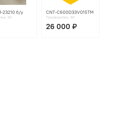
-23210 б/у
CNT-C600D33V015TM
тель:
IEK
Производитель:
IEK
26 000 ₽