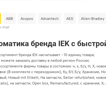
ABB
Acopos
Advantech
AEG
Allen-Bradley
ь еще
оматика бренда IEK с быстро
сортимент бренда IEK насчитывает - 10 единиц товара;
 можете заказать доставку в любой регион России;
ассортименте фирмы товары в состоянии: н, х, б/у, Н, Х, ново
вое (В комплекте с переходником), бу, БУ, Б/у, Хранение, Нов
вый, Новый mit Etikett, На запчасти, Seller refurbished, ново
tails), на запчасти, Open box, Remanufactured, с хранения, X,