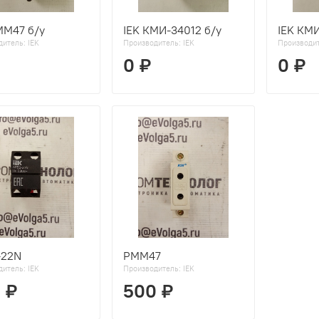
ММ47 б/у
IEK КМИ-34012 б/у
IEK КМИ
дитель:
IEK
Производитель:
IEK
Производи
0 ₽
0 ₽
-22N
РММ47
дитель:
IEK
Производитель:
IEK
 ₽
500 ₽