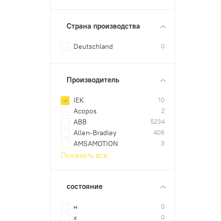
Страна производства
Deutschland
0
Производитель
IEK
10
Acopos
2
ABB
5234
Allen-Bradley
406
AMSAMOTION
3
Показать все
состояние
н
0
х
0