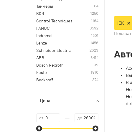
Таймеры
64
B&R
1250
Control Techniques
1164
IEK
FANUC
8592
Показат
Indramat
1501
Lenze
1456
Schneider Electric
2623
Авт
ABВ
3414
Bosch Rexroth
99
Ас
Festo
1910
Вы
Beckhoff
374
В 
Но
Но
Цена
de
—
от
до