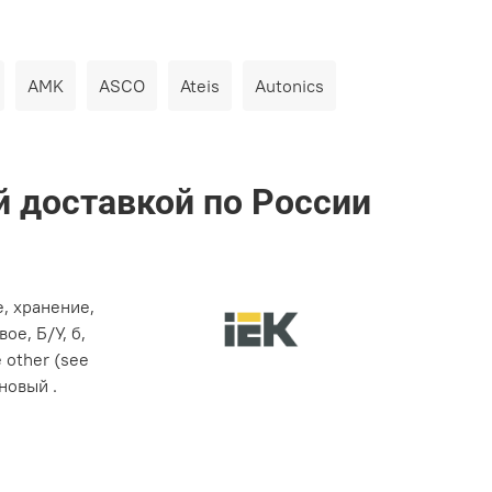
AMK
ASCO
Ateis
Autonics
й доставкой по России
е, хранение,
ое, Б/У, б,
е other (see
 новый .