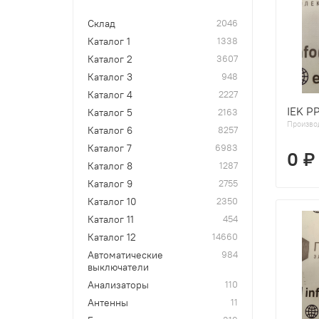
Склад
2046
Каталог 1
1338
Каталог 2
3607
Каталог 3
948
Каталог 4
2227
IEK P
Каталог 5
2163
Произво
Каталог 6
8257
Каталог 7
6983
0 ₽
Каталог 8
1287
Каталог 9
2755
Каталог 10
2350
Каталог 11
454
Каталог 12
14660
Автоматические
984
выключатели
Анализаторы
110
Антенны
11