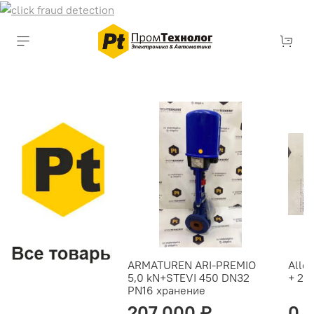
ARMATUREN ARI-PREMIO
Alle
5,0 kN+STEVI 450 DN32
+ 27
PN16 хранение
207 000 ₽
0 