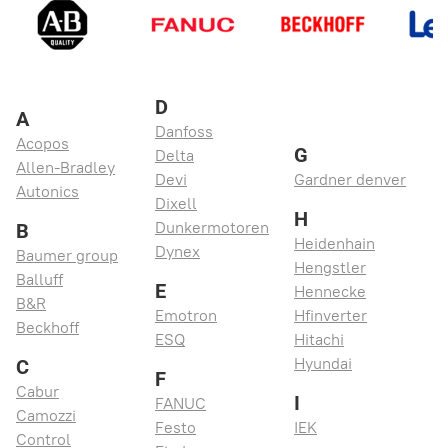
D
A
Danfoss
Acopos
G
Delta
Allen-Bradley
Devi
Gardner denver
Autonics
Dixell
H
Dunkermotoren
B
Heidenhain
Dynex
Baumer group
Hengstler
Balluff
E
Hennecke
B&R
Emotron
Hfinverter
Beckhoff
ESQ
Hitachi
Hyundai
С
F
Cabur
I
FANUC
Camozzi
Festo
IEK
Control