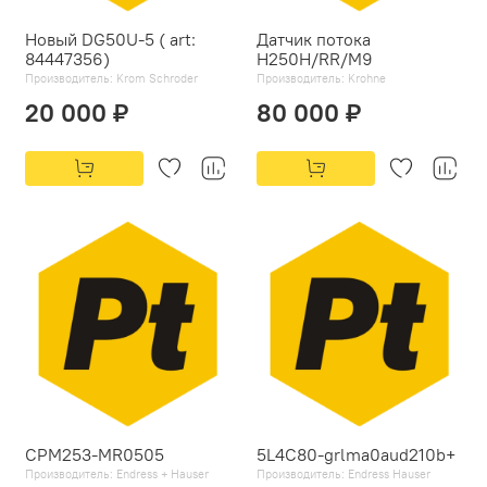
Новый DG50U-5 ( art:
Датчик потока
84447356)
H250H/RR/M9
Производитель:
Krom Schroder
Производитель:
Krohne
20 000 ₽
80 000 ₽
CPM253-MR0505
5L4C80-grlma0aud210b+
Производитель:
Endress + Hauser
Производитель:
Endress Hauser