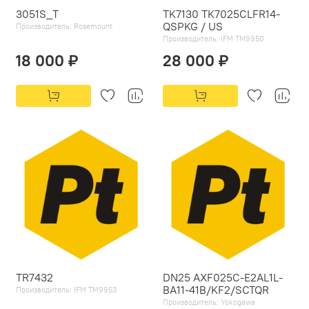
3051S_Т
TK7130 TK7025CLFR14-
QSPKG / US
Производитель:
Rosemount
Производитель:
IFM TM9950
18 000 ₽
28 000 ₽
TR7432
DN25 AXF025C-E2AL1L-
BA11-41B/KF2/SCTQR
Производитель:
IFM TM9953
Производитель:
Yokogawa