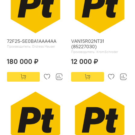
72F25-SE0BA1AAA4AA
VAN15R02NT31
(85227030)
Производитель:
Endress Hauser
Производитель:
KromSchroder
180 000 ₽
12 000 ₽