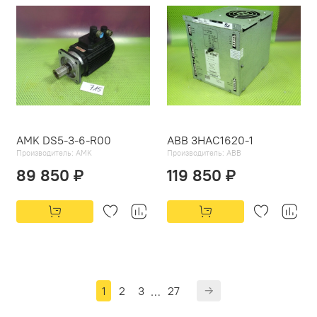
AMK DS5-3-6-R00
ABB 3HAC1620-1
Производитель:
AMK
Производитель:
ABB
89 850 ₽
119 850 ₽
1
2
3
27
…