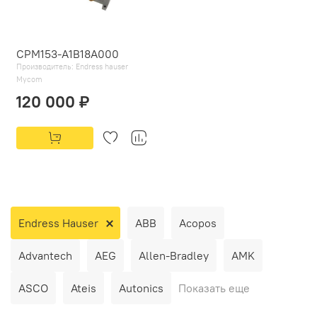
CPM153-A1B18A000
Производитель:
Endress hauser
Mycom
120 000 ₽
Endress Hauser
ABB
Acopos
Advantech
AEG
Allen-Bradley
AMK
ASCO
Ateis
Autonics
Показать еще