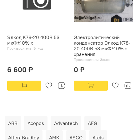
Элкод K78-20 400В 53
Электролитический
мкФ±10% х
конденсатор Элкод К78-
20 400В 53 мкФ±10% с
Производитель:
Элкод
хранения
Производитель:
Элкод
6 600 ₽
0 ₽
ABB
Acopos
Advantech
AEG
Allen-Bradley
AMK
ASCO
Ateis