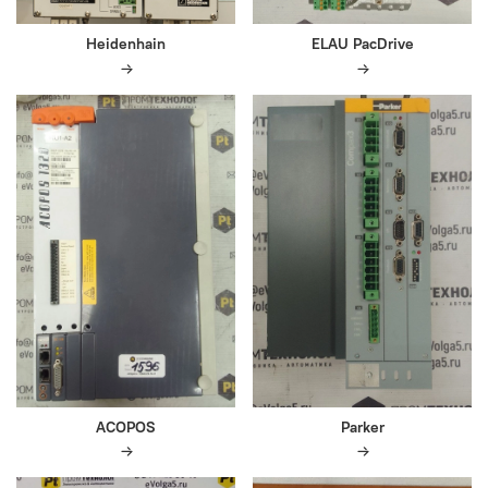
Heidenhain
ELAU PacDrive
ACOPOS
Parker