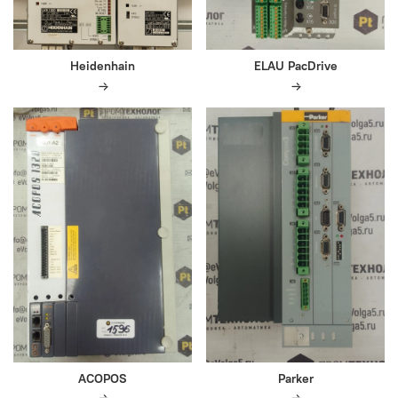
Heidenhain
ELAU PacDrive
ACOPOS
Parker