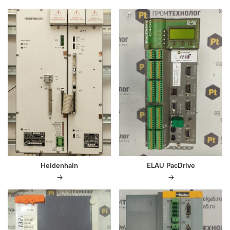
Heidenhain
ELAU PacDrive