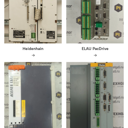
Heidenhain
ELAU PacDrive