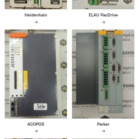
Heidenhain
ELAU PacDrive
ACOPOS
Parker