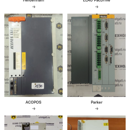
Heidenhain
ELAU PacDrive
ACOPOS
Parker