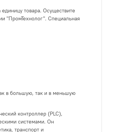
а единицу товара. Осуществите
ии "ПромТехнолог". Специальная
как в большую, так и в меньшую
еский контроллер (PLC),
ескими системами. Он
тика, транспорт и