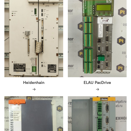
Heidenhain
ELAU PacDrive