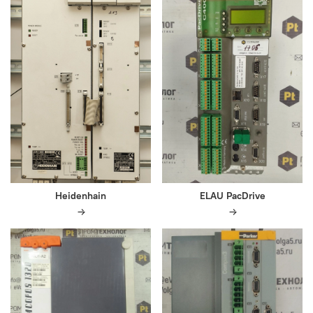
Heidenhain
ELAU PacDrive