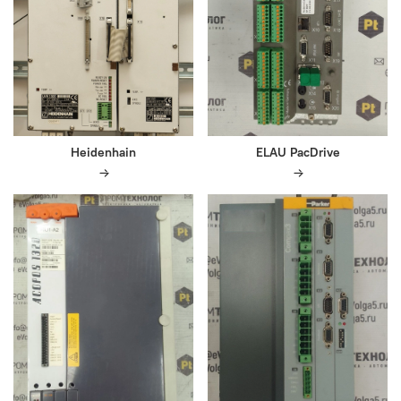
Heidenhain
ELAU PacDrive