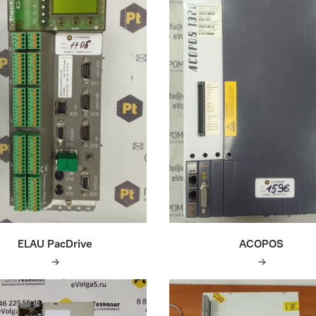
ELAU PacDrive
ACOPOS