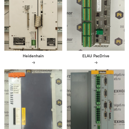
Heidenhain
ELAU PacDrive