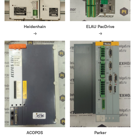
Heidenhain
ELAU PacDrive
ACOPOS
Parker