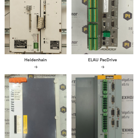
Heidenhain
ELAU PacDrive