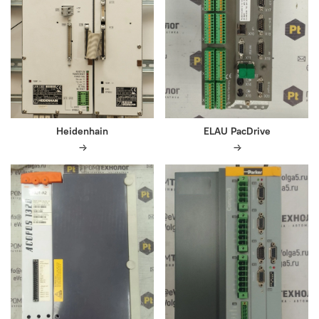
Heidenhain
ELAU PacDrive