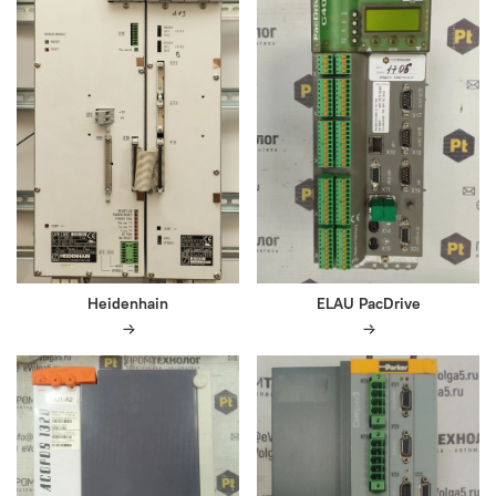
Heidenhain
ELAU PacDrive