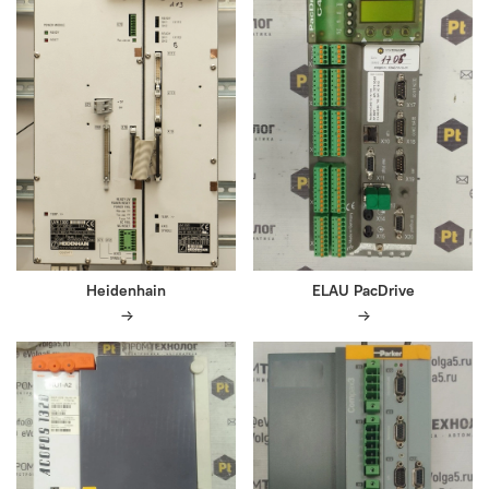
Heidenhain
ELAU PacDrive