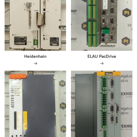
Heidenhain
ELAU PacDrive