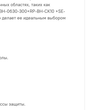
ных областях, таких как
V-BH-0630-300+RP-BH-CK10 +SE-
о делает ее идеальным выбором
олы.
ассы защиты.