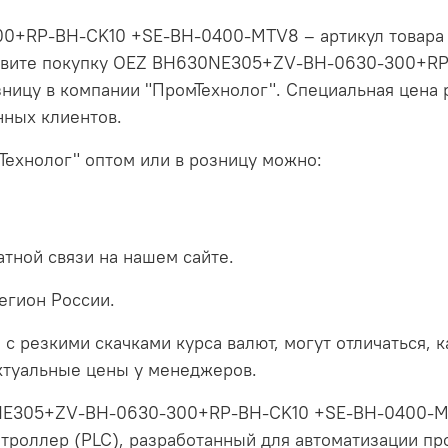
+RP-BH-CK10 +SE-BH-0400-MTV8 – артикул товара б
ествите покупку OEZ BH630NE305+ZV-BH-0630-300+R
зницу в компании "ПромТехнолог". Специальная цена 
нных клиентов.
Технолог" оптом или в розницу можно:
тной связи на нашем сайте.
егион России.
 с резкими скачками курса валют, могут отличаться, 
актуальные цены у менеджеров.
NE305+ZV-BH-0630-300+RP-BH-CK10 +SE-BH-0400-M
троллер (PLC), разработанный для автоматизации п