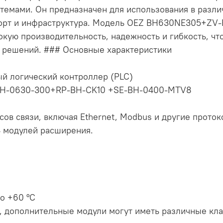
темами. Он предназначен для использования в различ
спорт и инфраструктура. Модель OEZ BH630NE305+Z
ую производительность, надежность и гибкость, чт
 решений. ### Основные характеристики
ый логический контроллер (PLC)
BH-0630-300+RP-BH-CK10 +SE-BH-0400-MTV8
ов связи, включая Ethernet, Modbus и другие проток
4 модулей расширения.
до +60 °C
я), дополнительные модули могут иметь различные кл