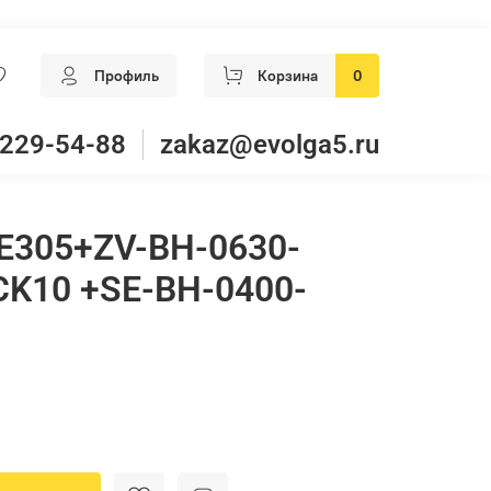
Профиль
Корзина
0
 229-54-88
zakaz@evolga5.ru
E305+ZV-BH-0630-
CK10 +SE-BH-0400-