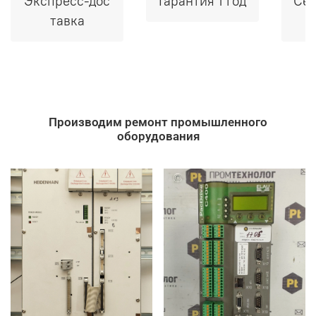
Экспресс-дос
Гарантия 1 год
Сер
тавка
Производим ремонт промышленного
оборудования