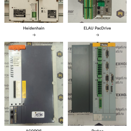
Heidenhain
ELAU PacDrive
ACOPOS
Parker