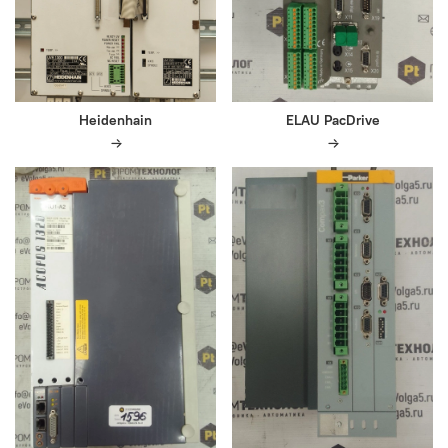
Heidenhain
ELAU PacDrive