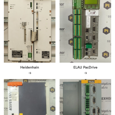
Heidenhain
ELAU PacDrive