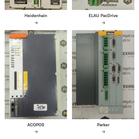
Heidenhain
ELAU PacDrive
ACOPOS
Parker