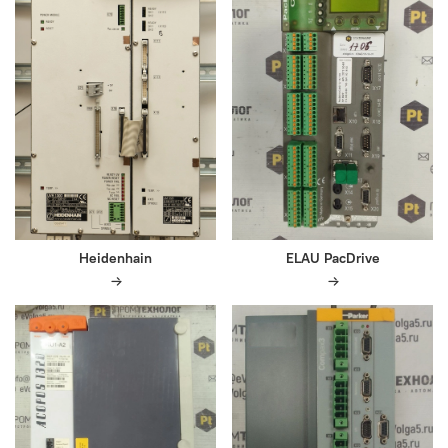
Heidenhain
ELAU PacDrive