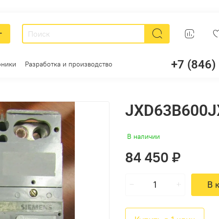
г
+7 (846)
оники
Разработка и производство
JXD63B600J
В наличии
84 450 ₽
В 