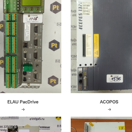
ELAU PacDrive
ACOPOS