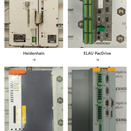
Heidenhain
ELAU PacDrive