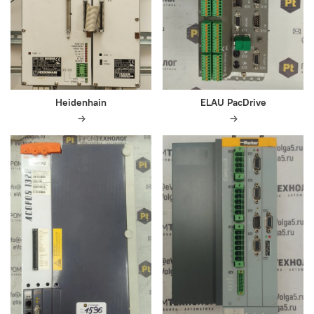
Heidenhain
ELAU PacDrive