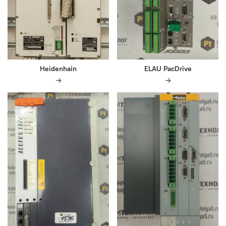
Heidenhain
ELAU PacDrive