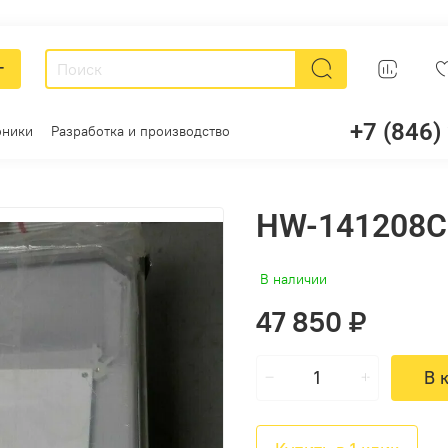
г
+7 (846)
оники
Разработка и производство
HW-141208
В наличии
47 850 ₽
В 