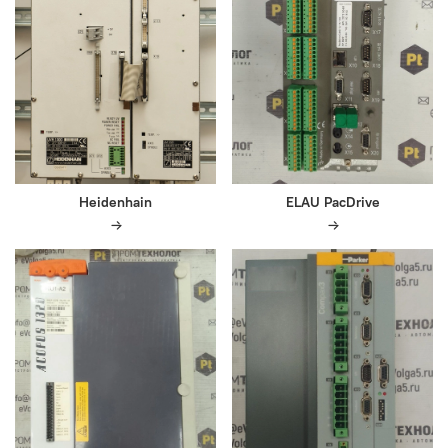
Heidenhain
ELAU PacDrive