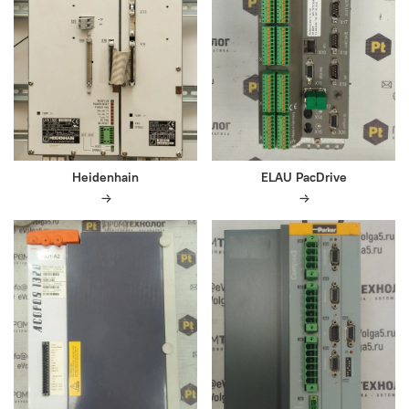
Heidenhain
ELAU PacDrive