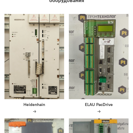
оборудования
Heidenhain
ELAU PacDrive