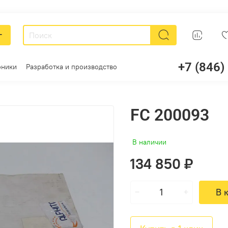
г
+7 (846)
оники
Разработка и производство
FC 200093
В наличии
134 850 ₽
В 