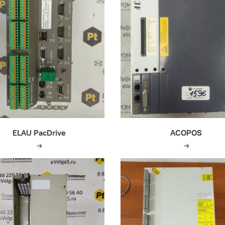
ELAU PacDrive
ACOPOS