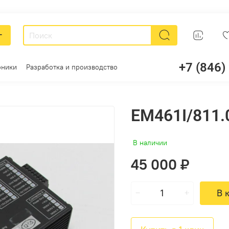
г
+7 (846)
оники
Разработка и производство
EM461I/811.
В наличии
45 000 ₽
В 