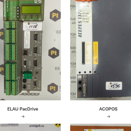
ELAU PacDrive
ACOPOS