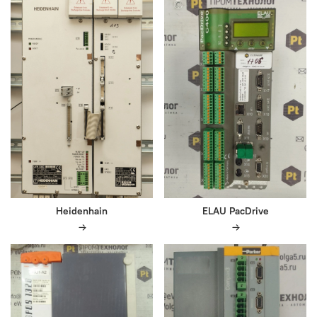
Heidenhain
ELAU PacDrive