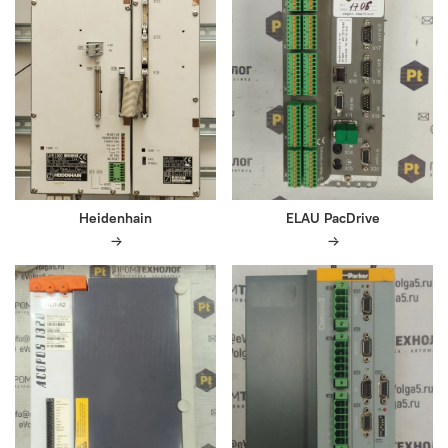
Heidenhain
ELAU PacDrive