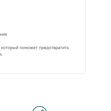
ания
 который поможет предотвратить
м.