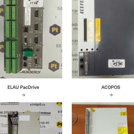
ELAU PacDrive
ACOPOS