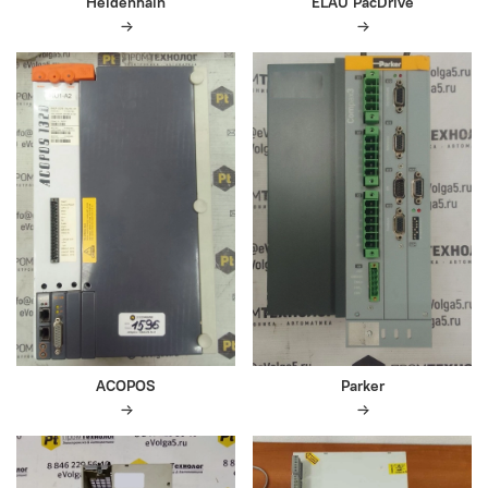
Heidenhain
ELAU PacDrive
ACOPOS
Parker