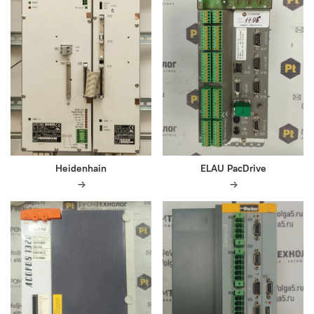
Heidenhain
ELAU PacDrive