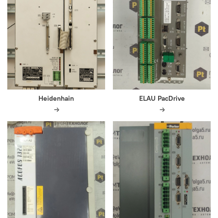
Heidenhain
ELAU PacDrive