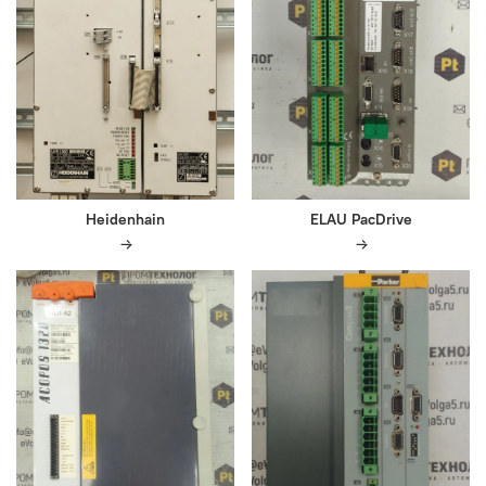
Heidenhain
ELAU PacDrive