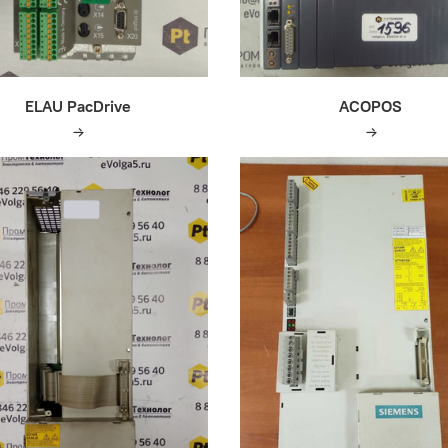
ELAU PacDrive
ACOPOS