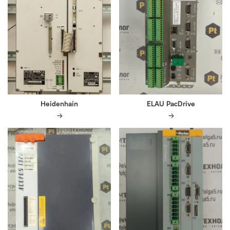
Heidenhain
ELAU PacDrive